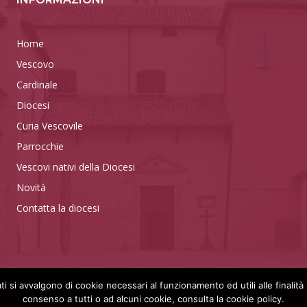
Home
Vescovo
Cardinale
Diocesi
Curia Vescovile
Parrocchie
Vescovi nativi della Diocesi
Novità
Contatta la diocesi
ti si avvalgono di cookie necessari al funzionamento ed utili alle finalità 
consenso a tutti o ad alcuni cookie, consulta la cookie policy.