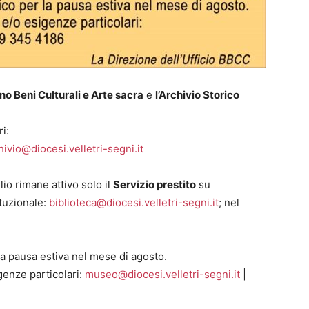
no Beni Culturali e Arte sacra
e
l’Archivio Storico
i:
hivio@diocesi.velletri-segni.it
io rimane attivo solo il
Servizio prestito
su
tuzionale:
biblioteca@diocesi.velletri-segni.it
; nel
la pausa estiva nel mese di agosto.
genze particolari:
museo@diocesi.velletri-segni.it
|