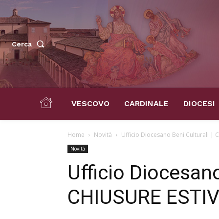
Cerca
VESCOVO
CARDINALE
DIOCESI
Home
Novità
Ufficio Diocesano Beni Culturali |
Novità
Ufficio Diocesano
CHIUSURE ESTI