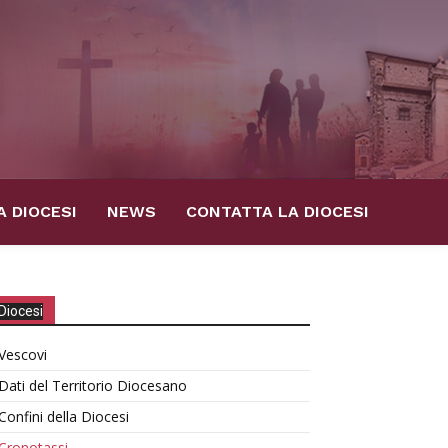
A DIOCESI
NEWS
CONTATTA LA DIOCESI
Diocesi
Vescovi
Dati del Territorio Diocesano
Confini della Diocesi
Cronotassi