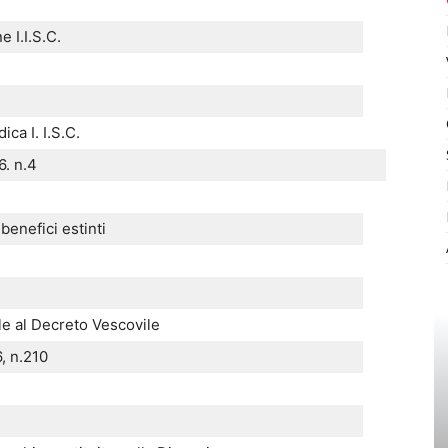
 I.I.S.C.
ica I. I.S.C.
6. n.4
enefici estinti
ile al Decreto Vescovile
, n.210