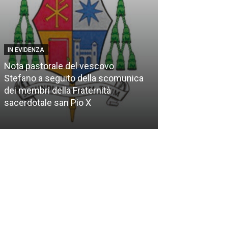
IN EVIDENZA
Nota pastorale del vescovo
EVENTI DELLE PAR
Stefano a seguito della scomunica
dei membri della Fraternità
Lutto nella par
sacerdotale san Pio X
di Valmontone