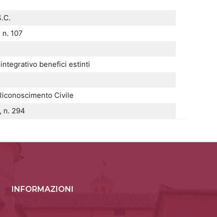
S.C.
 n. 107
ntegrativo benefici estinti
Riconoscimento Civile
, n. 294
INFORMAZIONI