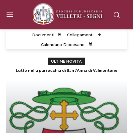
Documenti
Collegamenti
Calendario Diocesano
ULTIME NOVITA'
Cancelleria Vescovile e Protocollo Matrimoni: pausa estiva
Lutto nella parrocchia di Sant’Anna di Valmontone
dal 18.08 al 7.09. 2026