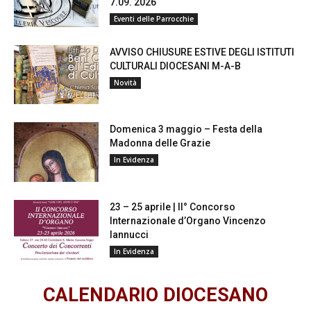
7.09. 2026
Eventi delle Parrocchie
AVVISO CHIUSURE ESTIVE DEGLI ISTITUTI
CULTURALI DIOCESANI M-A-B
Novità
Domenica 3 maggio – Festa della
Madonna delle Grazie
In Evidenza
23 – 25 aprile | II° Concorso
Internazionale d’Organo Vincenzo
Iannucci
In Evidenza
CALENDARIO DIOCESANO