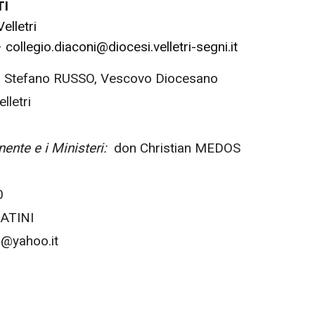
TI
elletri
collegio.diaconi@diocesi.velletri-segni.it
. Stefano RUSSO, Vescovo Diocesano
lletri
ente e i Ministeri:
don Christian MEDOS
0
 LATINI
8@yahoo.it