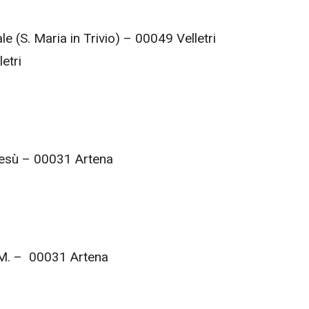
le (S. Maria in Trivio) – 00049 Velletri
etri
 Gesù – 00031 Artena
P.M. – 00031 Artena