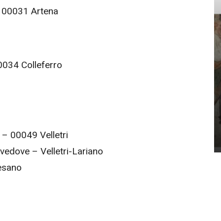
– 00031 Artena
00034 Colleferro
 – 00049 Velletri
vedove – Velletri-Lariano
esano