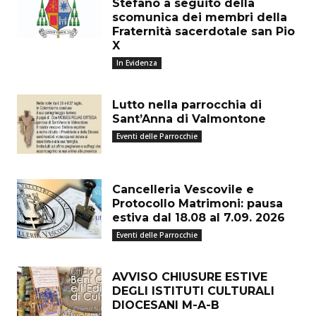
Stefano a seguito della
scomunica dei membri della
Fraternità sacerdotale san Pio
X
In Evidenza
Lutto nella parrocchia di
Sant’Anna di Valmontone
Eventi delle Parrocchie
Cancelleria Vescovile e
Protocollo Matrimoni: pausa
estiva dal 18.08 al 7.09. 2026
Eventi delle Parrocchie
AVVISO CHIUSURE ESTIVE
DEGLI ISTITUTI CULTURALI
DIOCESANI M-A-B