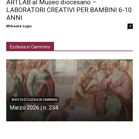
ARTLAB al Museo diocesano –
LABORATORI CREATIVI PER BAMBINI 6-10
ANNI
Mihaela Lupu
-
0
Ecclesia in Cammino
RIVISTA ECCLESIA IN CAMMINO
Marzo 2026 | n. 234
F