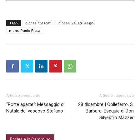
TAGS
diocesi frascati
diocesi velletri-segni
mons. Paolo Picca
Articolo precedente
Articolo successivo
“Porte aperte”: Messaggio di
28 dicembre | Colleferro, S.
Natale del vescovo Stefano
Barbara: Esequie di Don
Silvestro Mazzer
Ecclesia in Cammino