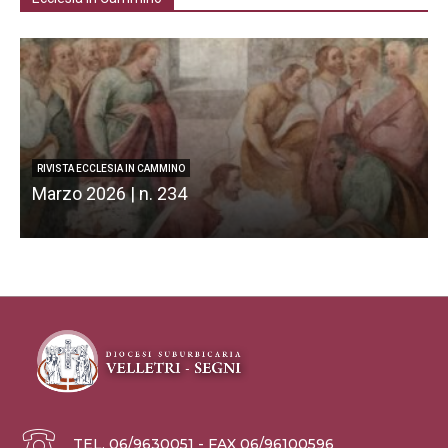
RIVISTA ECCLESIA IN CAMMINO
Marzo 2026 | n. 234
F
TEL. 06/9630051 - FAX 06/96100596