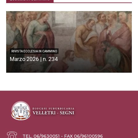
RIVISTA ECCLESIA IN CAMMINO
Marzo 2026 | n. 234
F
TEL. 06/9630051 - FAX 06/96100596