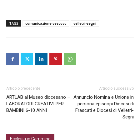
TAGS
comunicazione vescovo
velletri-segni
Articolo precedente
Articolo successivo
ARTLAB al Museo diocesano –
Annuncio Nomina e Unione in
LABORATORI CREATIVI PER
persona episcopi Diocesi di
BAMBINI 6-10 ANNI
Frascati e Diocesi di Velletri-
Segni
Ecclesia in Cammino